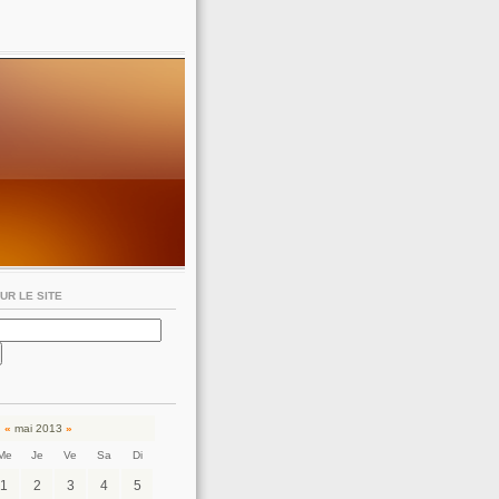
UR LE SITE
«
mai 2013
»
Me
Je
Ve
Sa
Di
1
2
3
4
5