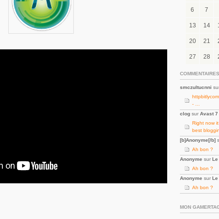
6
7
13
14
20
21
27
28
COMMENTAIRES
smczultucnni
su
httpbitlyco
- …
clog
sur
Avast 7 
Right now i
best bloggi
[b]Anonyme[/b]
s
Ah bon ?
Anonyme
sur
Le
Ah bon ?
Anonyme
sur
Le
Ah bon ?
MON GAMERTA