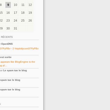
8
9
10
11
12
15
16
17
18
19
22
23
24
25
26
29
30
31
 RÉCENTS
r
OpenDNS
m37FyPBv - 2 httpbitlycom37FyPBv
est sortie
t appears like BlogEngine is the
ng pl…
ur
Le spam tue le blog
 spam tue le blog
 spam tue le blog
G