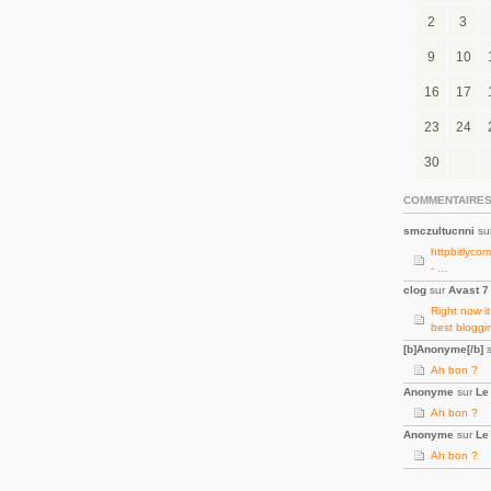
2
3
9
10
16
17
23
24
30
COMMENTAIRES
smczultucnni
su
httpbitlyco
- …
clog
sur
Avast 7 
Right now i
best bloggi
[b]Anonyme[/b]
s
Ah bon ?
Anonyme
sur
Le
Ah bon ?
Anonyme
sur
Le
Ah bon ?