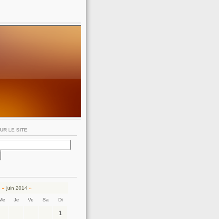
UR LE SITE
«
juin 2014
»
Me
Je
Ve
Sa
Di
1