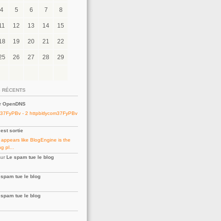
4
5
6
7
8
11
12
13
14
15
18
19
20
21
22
25
26
27
28
29
 RÉCENTS
r
OpenDNS
m37FyPBv - 2 httpbitlycom37FyPBv
est sortie
t appears like BlogEngine is the
ng pl…
ur
Le spam tue le blog
 spam tue le blog
 spam tue le blog