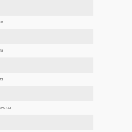
20
28
43
18:50:43