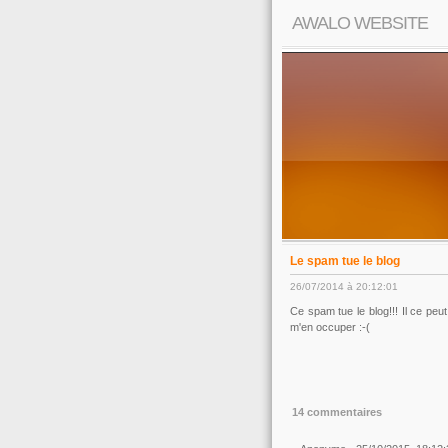
AWALO WEBSITE
Le spam tue le blog
26/07/2014 à 20:12:01
Ce spam tue le blog!!! Il ce pe
m'en occuper :-(
14 commentaires