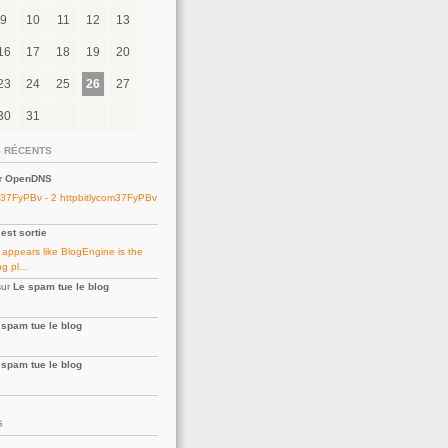
9
10
11
12
13
16
17
18
19
20
23
24
25
26
27
30
31
 RÉCENTS
r
OpenDNS
m37FyPBv - 2 httpbitlycom37FyPBv
est sortie
t appears like BlogEngine is the
ng pl…
ur
Le spam tue le blog
 spam tue le blog
 spam tue le blog
G