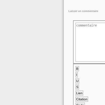
Laisser un commentaire